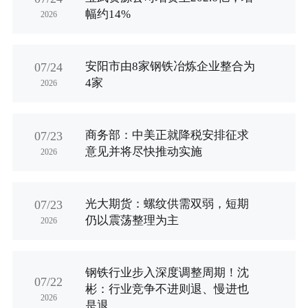
幅约14%
2026
安阳市由8家钢铁冶炼企业整合为
07/24
4家
2026
商务部：中美正就降税安排征求
07/23
意见并将尽快推动实施
2026
光大期货：螺纹供需双弱，短期
07/23
仍以震荡整理为主
2026
钢铁行业步入深度调整周期！沈
07/22
彬：行业竞争不进则退、慢进也
2026
是退