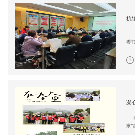
杭
4
委
凝
春
家