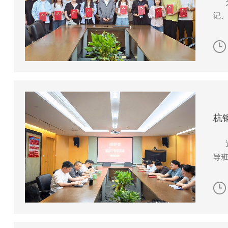
为充
记
杭
近
导