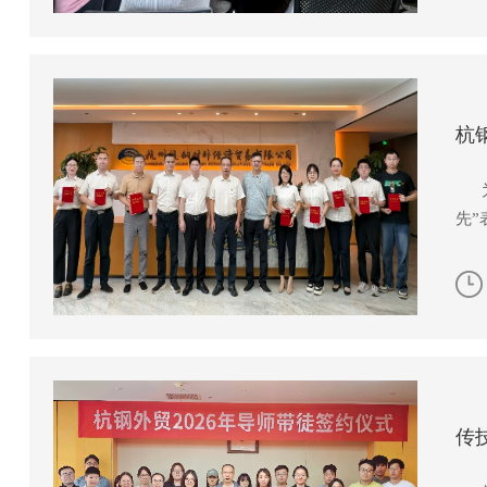
杭
为
先
传