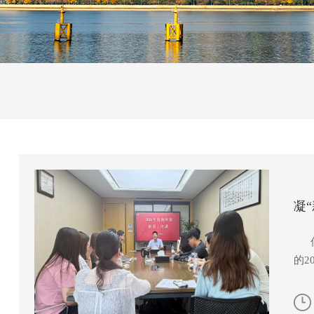
凝
仲
的2