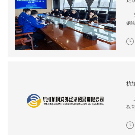
走
为
钢
杭
3
教
神
议