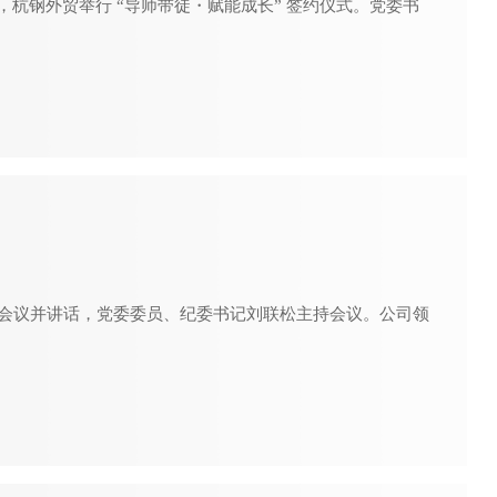
杭钢外贸举行 “导师带徒・赋能成长” 签约仪式。党委书
会议并讲话，党委委员、纪委书记刘联松主持会议。公司领