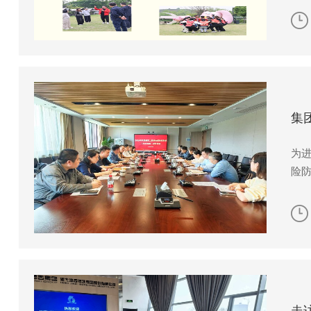
集
为
险