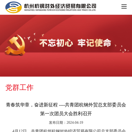
HOME
公司概况
公司简介
企业文化
大事记
主营业务
组织架构
党群工作
铁矿板块
党群工作
荣誉资质
锰矿板块
青春筑华章，奋进新征程 ----共青团杭钢外贸总支部委员会
公司宣传
新闻中心
第一次团员大会胜利召开
黑色金属板块
发布日期：2024-04-19
公司动态
重大信息公开
煤焦板块
4月12日，共青团杭州杭钢对外经济贸易有限公司总支部委员会