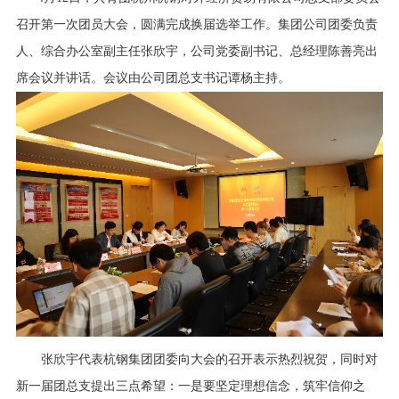
行业资讯
召开第一次团员大会，圆满完成换届选举工作。集团公司团委负责
招贤纳士
人、综合办公室副主任张欣宇，公司党委副书记、总经理陈善亮出
席会议并讲话。会议由公司团总支书记谭杨主持。
联系我们
English
About Us
张欣宇代表杭钢集团团委向大会的召开表示热烈祝贺，同时对
新一届团总支提出三点希望：一是要坚定理想信念，筑牢信仰之