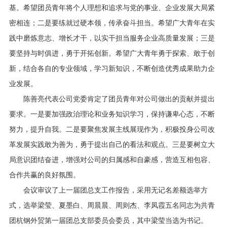
基。希望团员青年将个人理想和追求与党的事业、企业发展大局紧
密相连；二是要练就过硬本领，传承奋斗担当。希望广大青年在实
践中磨炼意志、增长才干，以实干担当服务企业高质量发展；三是
要坚持与时俱进，勇于开拓创新。希望广大青年勇于探索、敢于创
新，结合各自的专业领域，学习新知识，不断创造优秀成果助力企
业发展。
陈善亮代表公司党委肯定了团员青年对公司做出的贡献并提出
要求。一是要加强政治理论和业务知识学习，保持谦卑心态，不断
努力，提升自我。二是要聚焦发展主线展现作为，积极投身公司改
革发展实践敢为善为，勇于提出自己的看法和观点。三是要树立大
局意识团结奋进，增强对公司的归属感和自豪感，营造互相包容、
合作共赢的良好氛围。
会议审议了上一届团总支工作报告，采用无记名差额选举方
式，选举梁莹、夏墨白、周晨晨、周则杰、李凤霞五名同志为共青
团杭钢外贸第一届团总支部委员会委员，其中梁莹当选为书记。