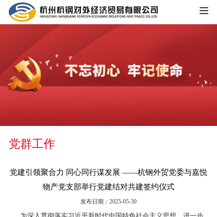
HOME
公司概况
公司简介
企业文化
大事记
主营业务
组织架构
党群工作
铁矿板块
党群工作
荣誉资质
锰矿板块
党建引领聚合力 同心同行谋发展 ——杭钢外贸党委与嘉悦
公司宣传
新闻中心
物产党支部举行党建结对共建签约仪式
黑色金属板块
发布日期：2025-05-30
公司动态
重大信息公开
煤焦板块
为深入贯彻落实习近平新时代中国特色社会主义思想，进一步