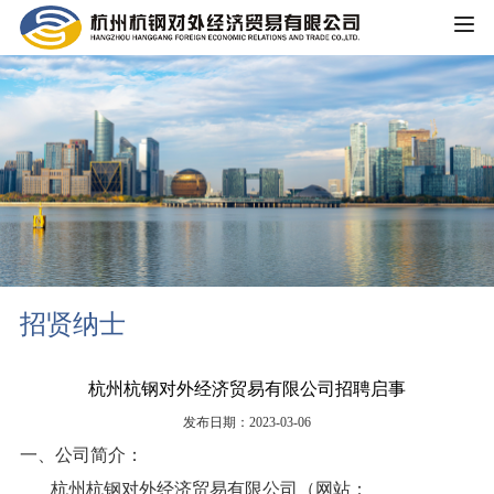
HOME
公司概况
公司简介
企业文化
大事记
主营业务
组织架构
招贤纳士
铁矿板块
党群工作
荣誉资质
锰矿板块
杭州杭钢对外经济贸易有限公司招聘启事
公司宣传
新闻中心
发布日期：2023-03-06
黑色金属板块
一、公司简介：
公司动态
重大信息公开
煤焦板块
杭州杭钢对外经济贸易有限公司（网站：