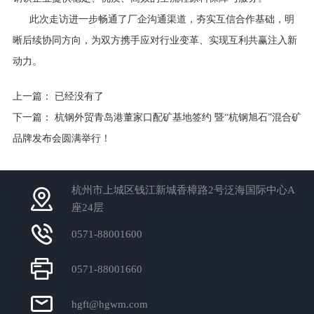
此次走访进一步畅通了厂企沟通渠道，夯实互信合作基础，明
晰后续协同方向，为双方携手应对行业变革、实现互利共赢注入新
动力。
上一篇： 已经没有了
下一篇：
杭钢外贸青岛港董家口配矿基地签约 暨“杭钢旭石”混合矿
品牌发布会圆满举行！
杭州市上城区钱江新城香樟路2号泛海国际中心A
座24层
0571-88001600
0571-88001660
hgft@hgwm.com