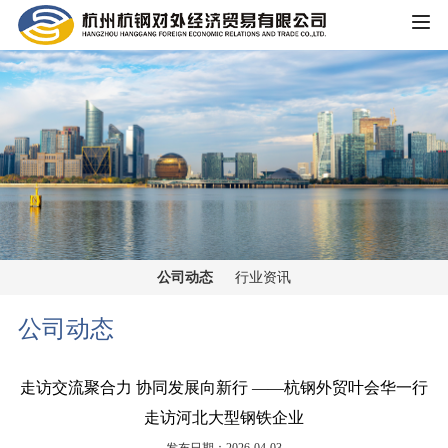
HOME
公司概况
公司简介
企业文化
大事记
主营业务
组织架构
公司动态
行业资讯
铁矿板块
党群工作
荣誉资质
公司动态
锰矿板块
公司宣传
新闻中心
走访交流聚合力 协同发展向新行 ——杭钢外贸叶会华一行
黑色金属板块
走访河北大型钢铁企业
公司动态
重大信息公开
煤焦板块