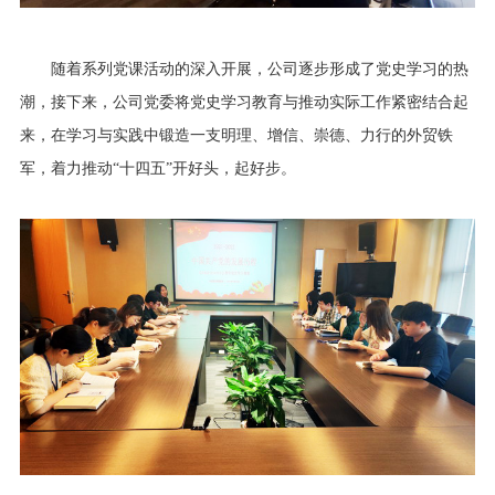
随着系列党课活动的深入开展，公司逐步形成了党史学习的热
潮，接下来，公司党委将党史学习教育与推动实际工作紧密结合起
来，在学习与实践中锻造一支明理、增信、崇德、力行的外贸铁
军，着力推动“十四五”开好头，起好步。