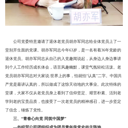
公司党委特意邀请了退休老党员胡亦军同志给全体党员上了一
堂别开生面的党课。胡亦军同志今年63岁，是一名有着36年党龄的
退休党员。胡亦军同志从自己的入党趣闻说起，从身边人身边事讲
到个人工作经历成长体会，语言风趣幽默，课堂气氛轻松活泼。老
党员胡亦军同志对大家说:世界上的事，怕就怕“认真”二字。中国共
产党是最讲认真的，所以做成了这惊天动地的大事业。此次特殊的
堂课，大家不仅从老党员身上看到了信仰坚定、艰苦朴素、活到老
学到老的宝贵品质，也接受了一次老党员的精神感召，进一步坚定
了信念，锤炼了党性。
三、“青春心向党 同筑中国梦”
—外经贸公司团组织成为团员青年学党史的主阵地