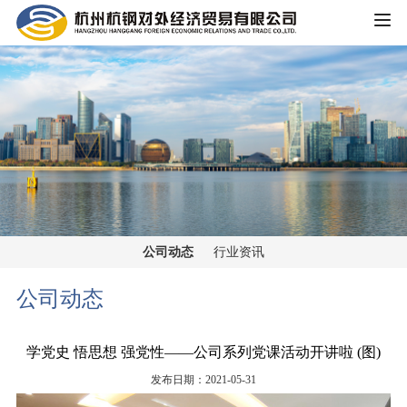
HOME
公司概况
公司简介
企业文化
大事记
主营业务
组织架构
公司动态
行业资讯
铁矿板块
党群工作
荣誉资质
公司动态
锰矿板块
公司宣传
新闻中心
学党史 悟思想 强党性——公司系列党课活动开讲啦 (图)
黑色金属板块
公司动态
发布日期：2021-05-31
重大信息公开
煤焦板块