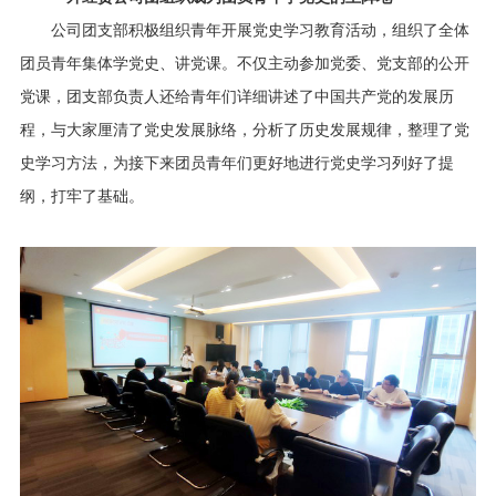
公司团支部积极组织青年开展党史学习教育活动，组织了全体
团员青年集体学党史、讲党课。不仅主动参加党委、党支部的公开
党课，团支部负责人还给青年们详细讲述了中国共产党的发展历
程，与大家厘清了党史发展脉络，分析了历史发展规律，整理了党
史学习方法，为接下来团员青年们更好地进行党史学习列好了提
纲，打牢了基础。