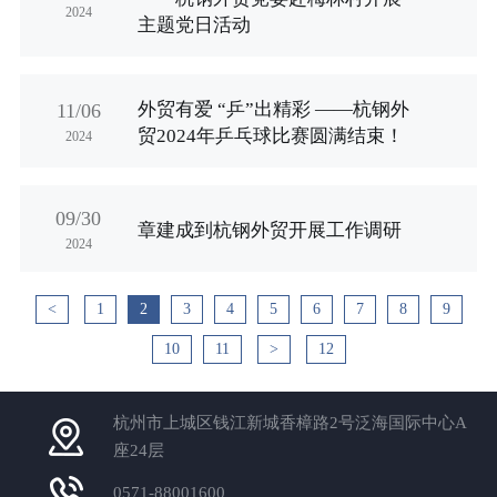
2024
主题党日活动
外贸有爱 “乒”出精彩 ——杭钢外
11/06
贸2024年乒乓球比赛圆满结束！
2024
09/30
章建成到杭钢外贸开展工作调研
2024
<
1
2
3
4
5
6
7
8
9
10
11
>
12
杭州市上城区钱江新城香樟路2号泛海国际中心A
座24层
0571-88001600