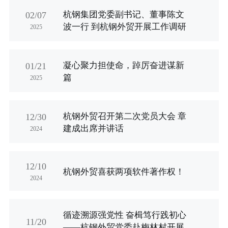
杭钢集团党委副书记、董事陈文
02/07
波一行 到杭钢外贸开展工作调研
2025
凝心聚力担使命，踔厉奋进谋新
01/21
篇
2025
杭钢外贸召开第二次党员大会 章
12/30
建成出席并讲话
2024
12/10
杭钢外贸喜获两项软件著作权！
2024
循迹溯源强党性 奋楫笃行践初心
11/20
——杭钢外贸党委赴梅林村开展