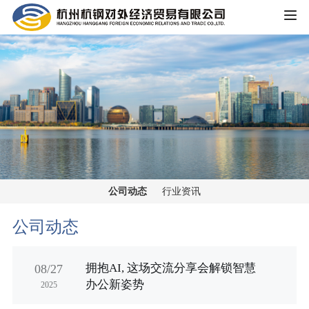
HOME
公司概况
公司简介
企业文化
大事记
主营业务
组织架构
公司动态
行业资讯
铁矿板块
党群工作
荣誉资质
公司动态
锰矿板块
公司宣传
新闻中心
​拥抱AI, 这场交流分享会解锁智慧
08/27
黑色金属板块
办公新姿势
2025
公司动态
重大信息公开
煤焦板块