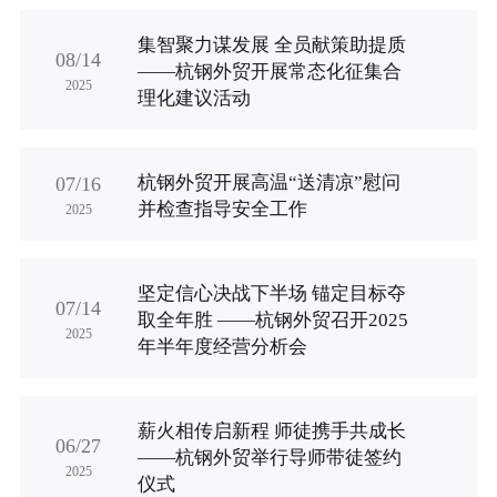
行业资讯
集智聚力谋发展 全员献策助提质
招贤纳士
08/14
——杭钢外贸开展常态化征集合
2025
理化建议活动
联系我们
English
杭钢外贸开展高温“送清凉”慰问
07/16
并检查指导安全工作
2025
About Us
坚定信心决战下半场 锚定目标夺
07/14
取全年胜 ——杭钢外贸召开2025
2025
年半年度经营分析会
薪火相传启新程 师徒携手共成长
06/27
——杭钢外贸举行导师带徒签约
2025
仪式