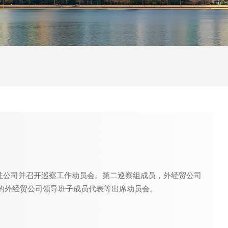
入驻公司并召开巡察工作动员会。第二巡察组成员，外经贸公司
来的外经贸公司领导班子成员代表等出席动员会。