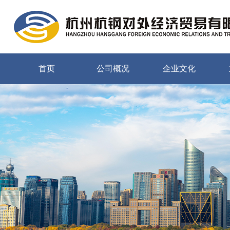
首页
公司概况
企业文化