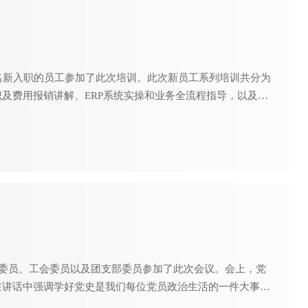
名新入职的员工参加了此次培训。
此次新员工系列培训共分为
及费用报销讲解、ERP系统实操和业务全流程指导，以及钢
作效率打下了良好的基础。
部委员、工会委员以及团支部委员参加了此次会议。
会上，党
在讲话中强调学好党史是我们每位党员政治生活的一件大事，
要注重从理论、历史、立场、精神和实践这“五个维度”深刻