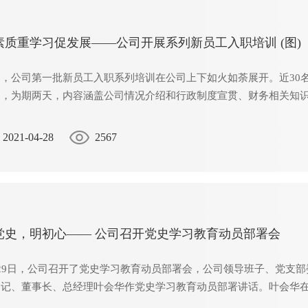
素质重学习促发展——公司开展系列新员工入职培训 (图)
日，公司第一批新员工入职系列培训在公司上下如火如荼展开。近30
场，为期两天，内容涵盖公司情况介绍和行政制度宣贯、财务相关知识
基础知识培训，为广大新员工尽快融入公司、胜任工作岗位、提高工
2021-04-28
2567
党史，明初心—— 公司召开党史学习教育动员部署会
月29日，公司召开了党史学习教育动员部署会，公司领导班子、党支
书记、董事长、总经理叶会华作党史学习教育动员部署讲话。叶会华
所有党员必修的一门政治课，也是必过的一门必修课。在学习过程中，