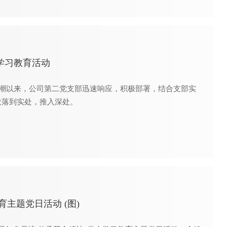
学习教育活动
热潮以来，公司第二党支部迅速响应，积极部署，结合支部实
效落到实处，推入深处。
主题党日活动 (图)