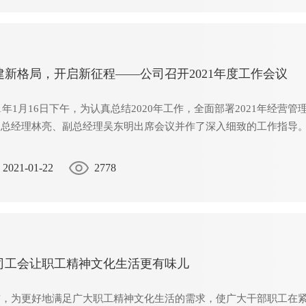
建新格局，开启新征程——公司召开2021年度工作会议
21年1月16日下午，为认真总结2020年工作，全面部署2021年经
、总经理林亮、副总经理吴东明出席会议并作了深入细致的工作指导
2021-01-22
2778
司工会让职工精神文化生活更有味儿
前，为更好地满足广大职工精神文化生活的需求，使广大干部职工在